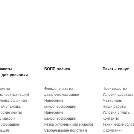
пакеты
БОПП плёнка
Пакеты конус
 для упаковки
акеты
Флексопечать на
Производство
конус (трапеция)
давальческом сырье
Условия доставки
ленка рулонная
Нанесение
Материалы
ая упаковка
микроперфорации
Наши работы
рские ленты
Нанесение
Условия оплаты
с макро и
макроперфорации
Контакты
ерфорацией
Резка рулонных материалов
Технические усло
ация
Сворачивание полотна в
О компании