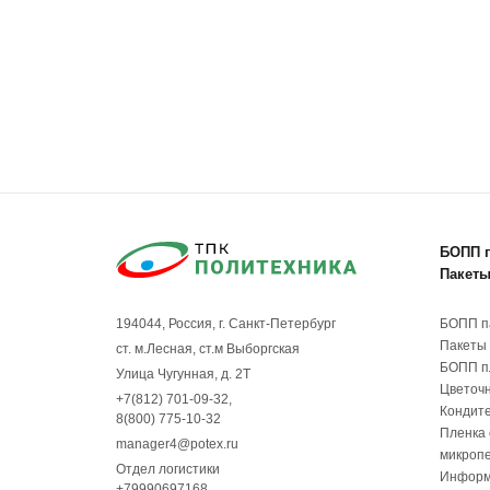
БОПП 
Пакеты
БОПП п
194044, Россия, г. Санкт-Петербург
Пакеты 
ст. м.Лесная, ст.м Выборгская
БОПП п
Улица Чугунная, д. 2Т
Цветочн
+7(812) 701-09-32
,
Кондите
8(800) 775-10-32
Пленка 
manager4@potex.ru
микроп
Отдел логистики
Информ
+79990697168