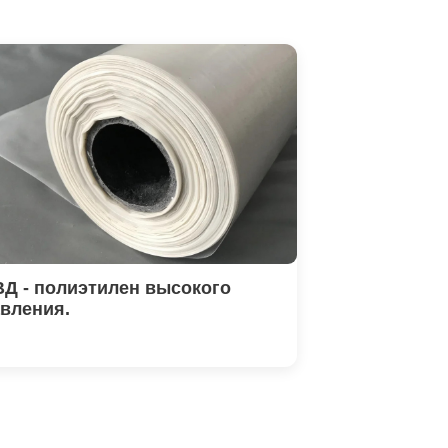
Д - полиэтилен высокого
вления.