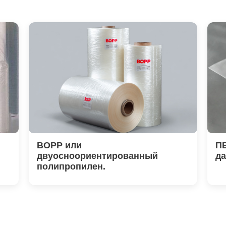
BOPP или
ПВ
двуосноориентированный
да
полипропилен.