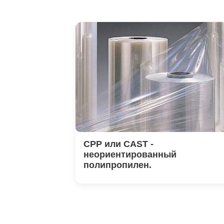
CPP или CAST -
неориентированный
полипропилен.