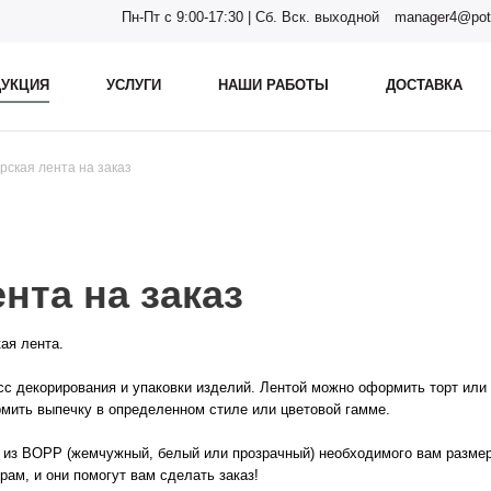
Пн-Пт с 9:00-17:30 | Сб. Вск. выходной
manager4@pot
УКЦИЯ
УСЛУГИ
НАШИ РАБОТЫ
ДОСТАВКА
рская лента на заказ
нта на заказ
ая лента.
сс декорирования и упаковки изделий. Лентой можно оформить торт или 
мить выпечку в определенном стиле или цветовой гамме.
 из ВОРР (жемчужный, белый или прозрачный) необходимого вам размера
ам, и они помогут вам сделать заказ!