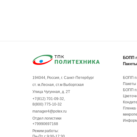
БОПП 
Пакеты
БОПП п
194044, Россия, г. Санкт-Петербург
Пакеты 
ст. м.Лесная, ст.м Выборгская
БОПП п
Улица Чугунная, д. 2Т
Цветочн
+7(812) 701-09-32
,
Кондите
8(800) 775-10-32
Пленка 
manager4@potex.ru
микроп
Отдел логистики
Информ
+79990697168
Режим работы:
Пн-Пт с 9:00-17:30