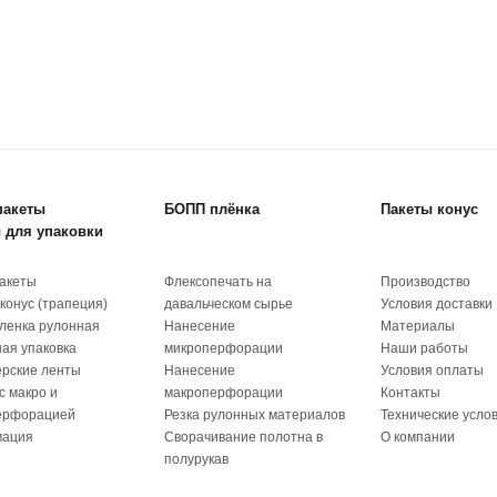
пакеты
БОПП плёнка
Пакеты конус
 для упаковки
акеты
Флексопечать на
Производство
конус (трапеция)
давальческом сырье
Условия доставки
ленка рулонная
Нанесение
Материалы
ая упаковка
микроперфорации
Наши работы
рские ленты
Нанесение
Условия оплаты
с макро и
макроперфорации
Контакты
ерфорацией
Резка рулонных материалов
Технические усло
ация
Сворачивание полотна в
О компании
полурукав