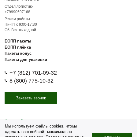
Отдел логистики
+79990697168
Режим работы:
Пн-Пт с 9:00-17:30
Сб. Вск. выходной
БОПП пакеты
БОПП плёнка
Пакеты конус
Пакеты для упаковки
+7 (812) 701-09-32
8 (800) 775-10-32
Заказать звонок
Карта сайта
Мы используем файлы cookies, чтобы
© 2026 ООО ТПК «Политехника». Оптовая продажа и
сделать наш веб-сайт максимально
производство пищевой упаковки.
Политика