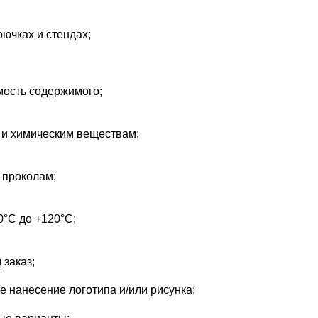
ючках и стендах;
ость содержимого; 
е и химическим веществам;
проколам;   
0°C до +120°C; 
заказ;  
 нанесение логотипа и/или рисунка;