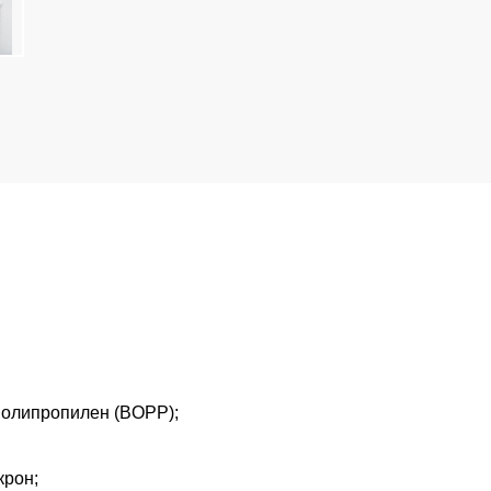
олипропилен (BOPP); 
он;   